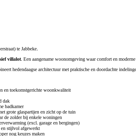
rstraat) te Jabbeke.
ief villalot
. Een aangename woonomgeving waar comfort en moderne lee
ineert hedendaagse architectuur met praktische en doordachte indeling
en en toekomstgerichte woonkwaliteit
d dak
ime badkamer
t grote glaspartijen en zicht op de tuin
aar de zolder bij enkele woningen
rverwarming (excl. garage en bergingen)
en stijlvol afgewerkt
koper nog keuzes maken