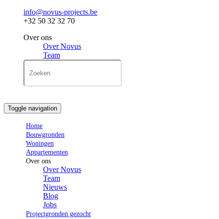
info@novus-projects.be
+32 50 32 32 70
Over ons
Over Novus
Team
Toggle navigation
Home
Bouwgronden
Woningen
Appartementen
Over ons
Over Novus
Team
Nieuws
Blog
Jobs
Projectgronden gezocht