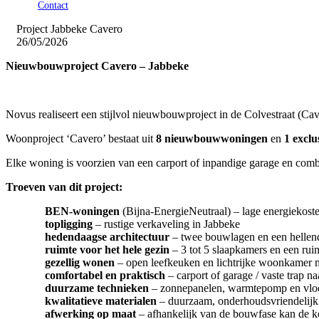
Contact
Project Jabbeke Cavero
26/05/2026
Nieuwbouwproject Cavero – Jabbeke
Novus realiseert een stijlvol nieuwbouwproject in de Colvestraat (Cave
Woonproject ‘Cavero’ bestaat uit
8 nieuwbouwwoningen
en
1 exclus
Elke woning is voorzien van een carport of inpandige garage en comb
Troeven van dit project:
BEN-woningen
(Bijna-EnergieNeutraal) – lage energiekost
topligging
– rustige verkaveling in Jabbeke
hedendaagse architectuur
– twee bouwlagen en een hellen
ruimte voor het hele gezin
– 3 tot 5 slaapkamers en een ru
gezellig wonen
– open leefkeuken en lichtrijke woonkamer me
comfortabel en praktisch
– carport of garage / vaste trap n
duurzame technieken
– zonnepanelen, warmtepomp en vloe
kwalitatieve materialen
– duurzaam, onderhoudsvriendelijk 
afwerking op maat
– afhankelijk van de bouwfase kan de 